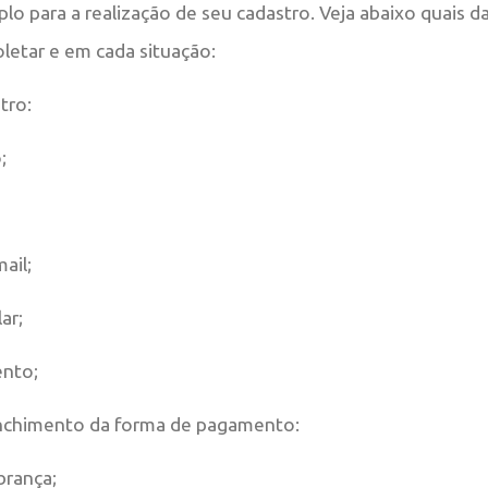
o para a realização de seu cadastro. Veja abaixo quais d
etar e em cada situação:
tro:
;
ail;
ar;
ento;
nchimento da forma de pagamento:
brança;