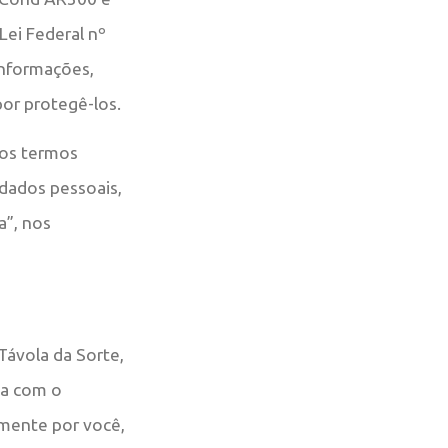
Lei Federal nº
informações,
or protegê-los.
 os termos
 dados pessoais,
a”, nos
Távola da Sorte,
ca com o
amente por você,