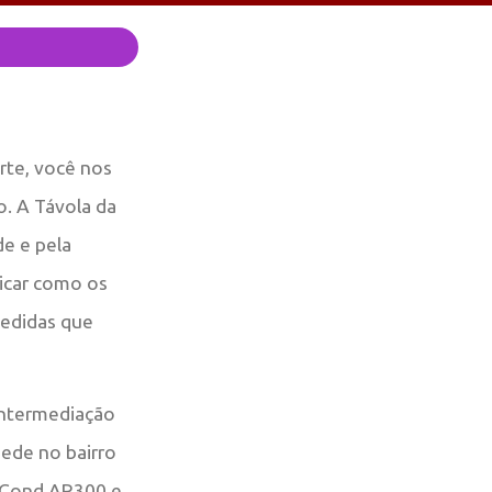
rte, você nos
o. A Távola da
de e pela
icar como os
medidas que
Intermediação
ede no bairro
9 Cond AR300 e