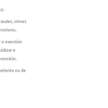
to.
fraudes, crimes
rrorismo.
 o exercício
tilizar e
cessário.
petente ou de