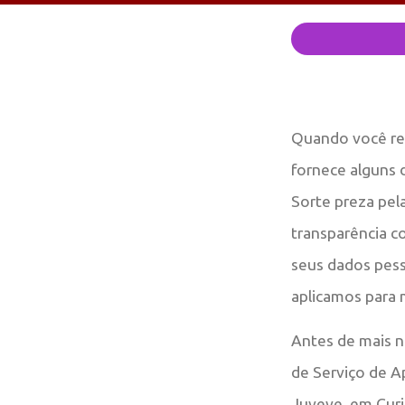
Quando você rea
fornece alguns 
Sorte preza pel
transparência c
seus dados pess
aplicamos para 
Antes de mais n
de Serviço de A
Juveve, em Curi