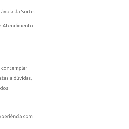
Távola da Sorte.
de Atendimento.
e contemplar
tas a dúvidas,
ados.
xperiência com