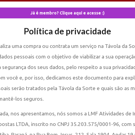
Já é membro? Clique aqui e acesse :)
Política de privacidade
liza uma compra ou contrata um serviço na Távola da So
dados pessoais com o objetivo de viabilizar a sua operaçã
a segurança dos seus dados, pelo respeito a sua privacida
om você e, por isso, dedicamos este documento para expl
oais serão tratados pela Távola da Sorte e quais são as 
mantê-los seguros.
ada, nos apresentamos, nós somos a LMF Atividades de 
postas LTDA, inscrito no CNPJ 35.203.575/0001-96, com s
tiba, Paraná, na Rua Bom Jesus, 212, Sala 1904, Andar 1