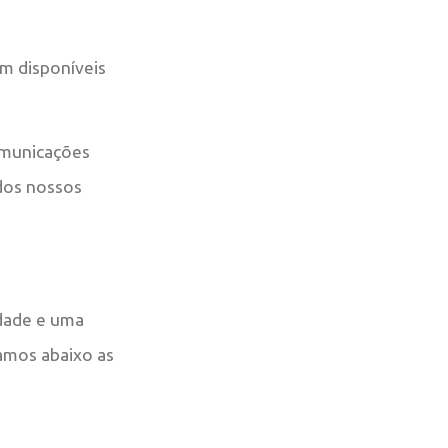
m disponíveis
omunicações
dos nossos
idade e uma
tamos abaixo as